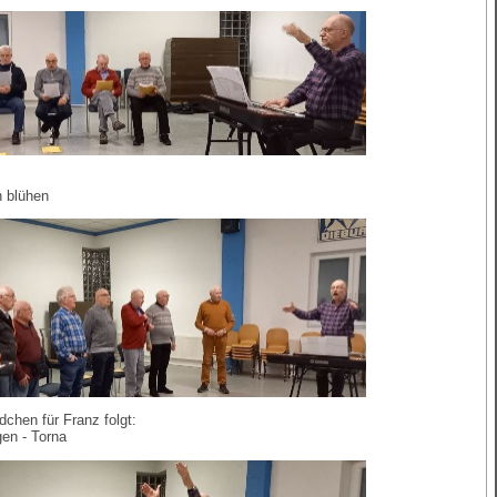
n blühen
chen für Franz folgt:
gen - Torna