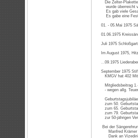
Die Zelter-Plakette
wurde überreicht v
Es gab viele Gesan
Es gabe eine Festsc
01. - 05.Mai 1975 S
01.06.1975 Kreissän
Juli 1975 Schloßgart
Im August 1975, Hit
...09.1975 Liederabe
September 1975 Stif
KMGV hat 402 Mitgl
Mitgliedsbeitrag 1.-
- wegen allg. Teueru
Geburtstagsjubiläe
zum 50. Geburtstag
zum 65. Geburtstag
zum 79. Geburtstag
zur 50-jährigen Vere
Bei der Sängerehrun
Manfred Krämer 
Dank an Vizedirig