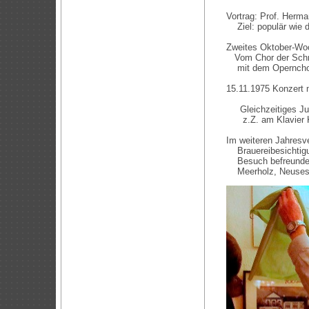
Vortrag: Prof. Herm
Ziel: populär wie di
Zweites Oktober-Woc
Vom Chor der Schmi
mit dem Opernchor 
15.11.1975 Konzert
Gleichzeitiges Jub
z.Z. am Klavier Kl
Im weiteren Jahresve
Brauereibesichtigun
Besuch befreundet
Meerholz, Neuses, 