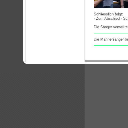
Schliesslich folgt:
- Zum Abschied - Sc
Die Sänger verweilt
Neuer Absatz
Die Männersänger b
Neuer Absatz